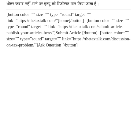
भीतर जवाब नहीं आने पर इश्यू को रिजॉल्व्ड मान लिया जाता है।
[button color=”” size=”” type=”round” target=””
link=”https://thetaxtalk.com/”]home[/button] [button color=”” size=””
type=”round” target=”” link=”https://thetaxtalk.com/submit-article-
publish-your-articles-here/”]Submit Article [/button] [button color=””
size=”” type=”round” target=”” link=”https://thetaxtalk.com/discussion-
on-tax-problem/”]Ask Question [/button]