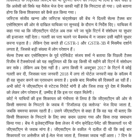
शिकायतों के रिड्रेसल सिस्टम को भी दुरुस्त करने का निर्देश भी दिया है और कहा है
कि असेसी को सिर्फ यह मैसेज भेज देना काफी नहीं है कि निपटारा हो गया। उसे बताना
होगा कि किस शिकायत को कैसे हल किया गया।
जस्टिस संजीव खन्ना और जस्टिस चंद्रशेखर की बेंच ने दिल्ली सेल्स टैक्स बार
एसोसिएशन की ओर से दाखिल याचिका पर सुनवाई के दौरान ये निर्देश दिए। याचिका में
कहा गया था कि जीएसटीएन पोर्टल अब तक भरे जा चुके रिटर्न में संशोधन या सुधार
की इजाजत नहीं देता। गलती का पता चलने पर बैकमंथ में न जाकर उसी महीने सुधार
करना पड़ता है। लेकिन ऐसा करते ही GSTR-1 और GSTR-3B में मिसमैच दर्शाने
लगता है, जिससे बड़ी संख्या में लोग परेशान हैं।
सेल्स टैक्स बार एसोसिएशन के पूर्व प्रेसिडेंट संजय शर्मा ने बताया कि पिछली टैक्स
रिजीम में टैक्सपेयर्स को यह सहूलियत थी कि वह किसी भी महीने की रिटर्न में संशोधन
कर सके। लेकिन अब ऐसा नहीं है। अगर किसी ने अक्टूबर 2017 के रिटर्न में कोई
गलती कर दी, जिसका पता जनवरी 2018 में लगा तो पोर्टल जनवरी माह के कॉलम में
ही वह सुधार करने का प्रावधान करता है। इसके बाद मिसमैच की दिक्कतें आ रही हैं।
अभी कोर्ट ने जीएसटीएन से स्टेटस रिपोर्ट मांगी है और जिस तरह पूरे देश में मिसमैच
को लेकर लोग परेशान हैं, उम्मीद है कि इस पर राहत मिलेगी।
कोर्ट ने याचियों की इस शिकायत को गंभीरता से लिया है कि जीएसटीएन की ओर से
किसी समस्या के निपटारे के जवाब में ‘रिजॉलव्ड एंड क्लोज्ड’ भेज दिया जाता है,
जबकि समस्या कायम रहती है। उसने जीएसटीएन से कहा है कि वह यह भी बताए कि
किसी शिकायत के निपटारे के लिए क्या कदम उठाया गया और किस तरह समाधान
किया गया। बेंच ने इलेक्ट्रॉनिक कैश लेजर में नॉन क्रेडिट/पेमेंट की शिकायतों पर भी
जीएसटीएन से जवाब मांगा है। जीएसटीएन के वकील ने दलील दी थी कि कई बार
शिकायतों पर असेसीज को ई-मेल भेजा जाता है, जिसका जवाब नहीं आता। 7 दिन के