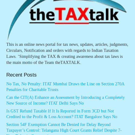
This is an online news portal for tax news, updates, articles, judgments,
Circulars, Notification and orders with regards to Indian Taxation
Laws. ‘Simplifying the TAX & creating awareness about tax laws is
the main motto of the Team theTAXTALK.
Recent Posts
No Tax, No Penalty: ITAT Mumbai Draws the Line on Section 270A
Penalties for Charitable Trusts
Can the CIT(A) Enhance an Assessment by Introducing a Completely
New Source of Income? ITAT Delhi Says No
Is GST Refund Taxable If It Is Reported in Form 3CD but Not
Credited to the Profit & Loss Account? ITAT Bangalore Says No
Section 54F Exemption Cannot Be Denied for Delay Beyond
Taxpayer’s Control: Telangana High Court Grants Relief Despite 7-